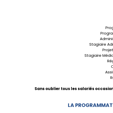
Pro
Progra
Adminis
Stagiaire Ad
Proje
Stagiaire Média
Rég
Ass
R
Sans oublier tous les salariés occasio
LA PROGRAMMATIO