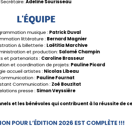
Secrétaire:
Adeline Sourisseau
L'ÉQUIPE
grammation musique :
Patrick Duval
mmation littérature :
Bernard Magnier
tration & billetterie :
Laëtitia Marchive
ministration et production:
Salomé Champin
ts et partenariats :
Caroline Brasseur
tion et coordination de projets:
Pauline Picard
ie accueil artistes :
Nicolas Libeau
Communication :
Pauline Fournat
istant Communication :
Zoé Bouzitat
elations presse :
Simon Veyssière
nnels et les bénévoles qui contribuent à la réussite de 
N POUR L’ÉDITION 2026 EST COMPLÈTE !!!