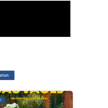
ation
é