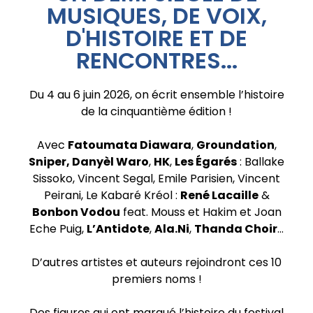
MUSIQUES, DE VOIX,
D'HISTOIRE ET DE
RENCONTRES...
Du 4 au 6 juin 2026, on écrit ensemble l’histoire
de la cinquantième édition !
Avec
Fatoumata Diawara
,
Groundation
,
Sniper
,
Danyèl Waro
,
HK
,
Les Égarés
: Ballake
Sissoko, Vincent Segal, Emile Parisien, Vincent
Peirani, Le Kabaré Kréol :
René Lacaille
&
Bonbon Vodou
feat. Mouss et Hakim et Joan
Eche Puig,
L’Antidote
,
Ala.Ni
,
Thanda Choir
…
D’autres artistes et auteurs rejoindront ces 10
premiers noms !
Des figures qui ont marqué l’histoire du festival