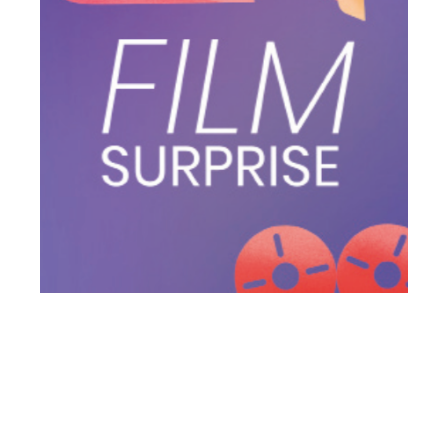
Cinémia’m
Métis
Surprise !!